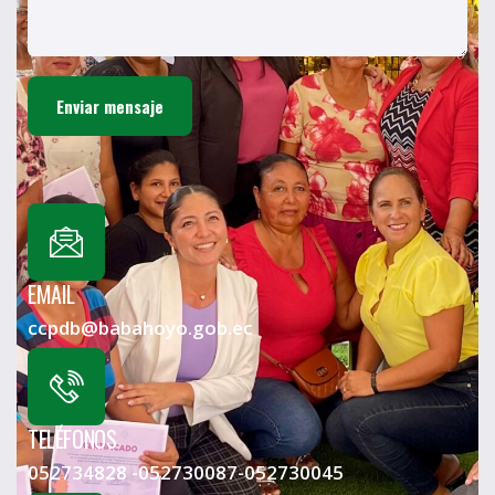
EMAIL
ccpdb@babahoyo.gob.ec
TELÉFONOS
052734828 -052730087-052730045